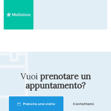
Super qualificato, disponibile e
gentilissimo, lo consiglierei a tutti!
Paziente
Attentive and empathetic. Tests were
Vuoi
prenotare un
thorough and results immediate.
appuntamento?
Paziente
Prenota una visita
Contattami