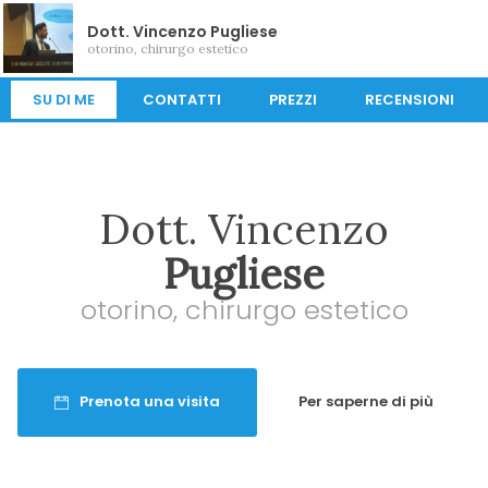
Dott. Vincenzo Pugliese
otorino, chirurgo estetico
SU DI ME
CONTATTI
PREZZI
RECENSIONI
Dott. Vincenzo
Pugliese
otorino, chirurgo estetico
Prenota una visita
Per saperne di più