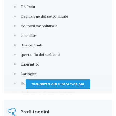
Disfonia
Deviazione del setto nasale
Poliposi nasosinusale
tonsillite
Scialoadenite
ipertrofia dei turbinati
Labirintite
Laringite
Roncopatia
Visualizza altre informazioni
Sindrome delle apnee notturne
Parotite
Profili social
Calcolosi salivare