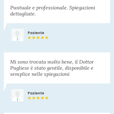
esame audiometrico
da concordare
Puntuale e professionale. Spiegazioni
dettagliate.
laringoscopia a fibre ottiche
120 €
Paziente
Visita di controllo
Da 60 €
visita otorinolaringoiatrica pediatrica
120 €
Mi sono trovata molto bene, il Dottor
Pugliese è stato gentile, disponibile e
endoscopia nasale
120 €
semplice nelle spiegazioni
Paziente