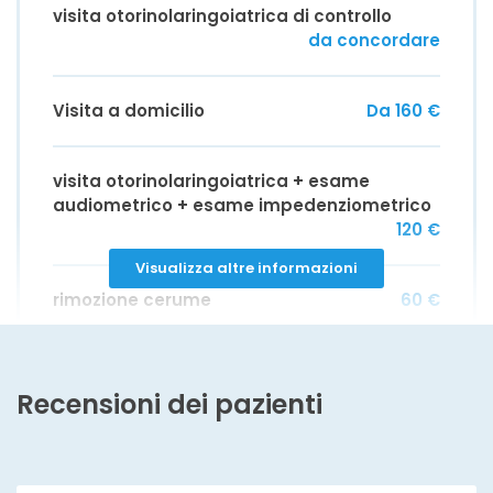
visita otorinolaringoiatrica di controllo
da concordare
Visita a domicilio
Da 160 €
visita otorinolaringoiatrica + esame
audiometrico + esame impedenziometrico
120 €
Visualizza altre informazioni
rimozione cerume
60 €
esame impedenzometrico
da concordare
Recensioni dei pazienti
esame vestibolare
da concordare